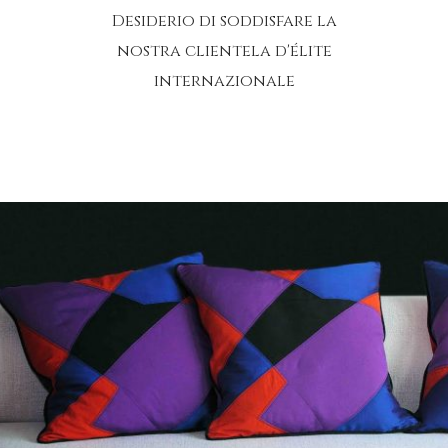
Desiderio di soddisfare la
nostra clientela d'élite
internazionale
ni
 PIÙ >