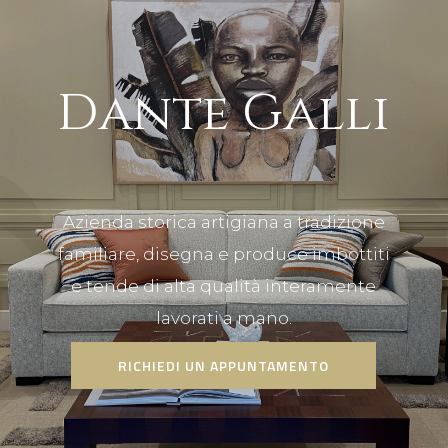
D
a
n
t
e
G
a
l
l
i
Azienda storica artigiana a tradizione
familiare, disegna e produce imbottiti
e tende di alta qualità interamente
lavorati a mano.
RICHIEDI UN APPUNTAMENTO