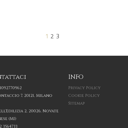
1
2
3
tattaci
INFO
11092770962
Privacy Policy
ontaccio 7, 20121, Milano
Cookie Policy
Sitemap
ell'Edilizia 2, 20026, Novate
ese (MI)
2 3564733