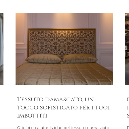
Tessuto damascato, un
tocco sofisticato per i tuoi
imbottiti
Origini e caratteristiche del tessuto damascato
P