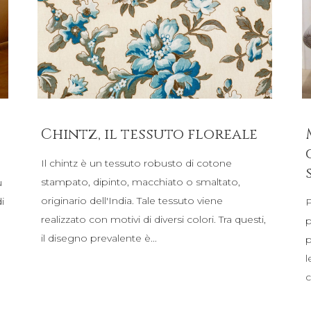
Chintz, il tessuto floreale
Il chintz è un tessuto robusto di cotone
stampato, dipinto, macchiato o smaltato,
ù
originario dell'India. Tale tessuto viene
i
P
realizzato con motivi di diversi colori. Tra questi,
p
il disegno prevalente è
p
l