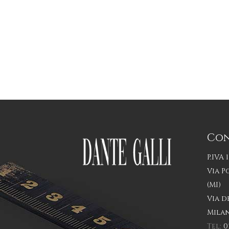
Con
P.IVA 
Via P
(MI)
Via d
Milan
Tel:
0