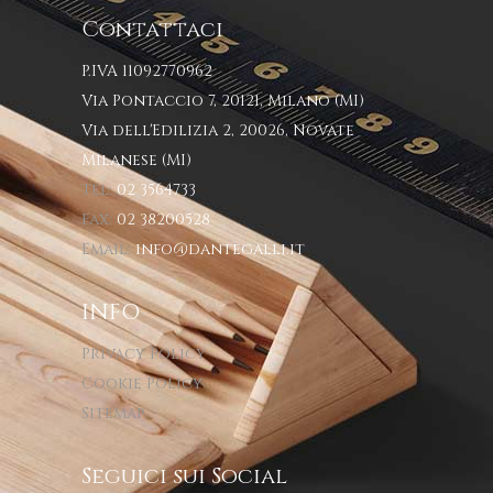
Contattaci
P.IVA 11092770962
Via Pontaccio 7, 20121, Milano (MI)
Via dell'Edilizia 2, 20026, Novate
Milanese (MI)
Tel:
02 3564733
Fax:
02 38200528
Email:
info@dantegalli.it
INFO
Privacy Policy
Cookie Policy
Sitemap
Seguici sui Social