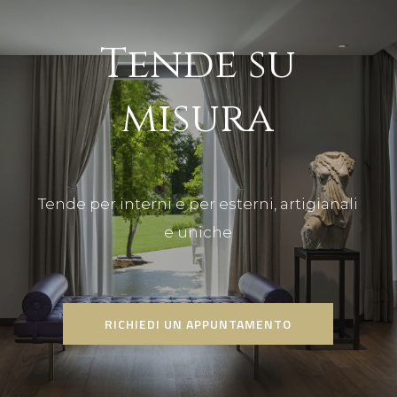
T
e
n
d
e
s
u
m
i
s
u
r
a
Tende per interni e per esterni, artigianali
e uniche
RICHIEDI UN APPUNTAMENTO